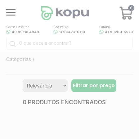
0
Santa Catarina
São Paulo
Paraná
49 99110 4949
11 96473-0110
41 99280-5573
Categorias /
Filtrar por preço
0
PRODUTOS ENCONTRADOS