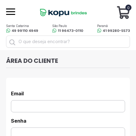
0
Santa Catarina
São Paulo
Paraná
49 99110 4949
11 96473-0110
41 99280-5573
ÁREA DO CLIENTE
Email
Senha